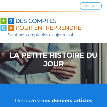
CONNEXION
Aller
au
contenu
LA PETITE HISTOIRE DU
JOUR
Découvrez
nos derniers articles