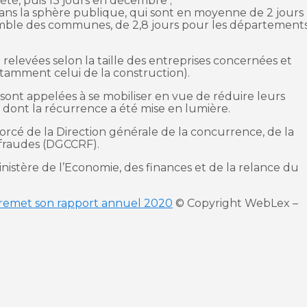
l’été, puis 13 jours en décembre ;
dans la sphère publique, qui sont en moyenne de 2 jours
semble des communes, de 2,8 jours pour les département
 relevées selon la taille des entreprises concernées et
tamment celui de la construction).
 sont appelées à se mobiliser en vue de réduire leurs
ont la récurrence a été mise en lumière.
forcé de la Direction générale de la concurrence, de la
 fraudes (DGCCRF).
stère de l’Economie, des finances et de la relance du
t remet son rapport annuel 2020
© Copyright WebLex –