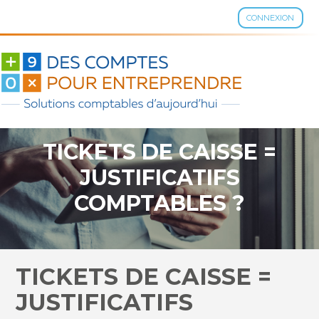
CONNEXION
Aller
au
contenu
TICKETS DE CAISSE =
JUSTIFICATIFS
COMPTABLES ?
TICKETS DE CAISSE =
JUSTIFICATIFS