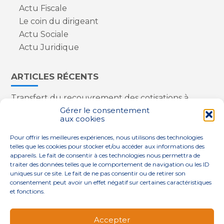
Actu Fiscale
Le coin du dirigeant
Actu Sociale
Actu Juridique
ARTICLES RÉCENTS
Transfert du recouvrement des cotisations à
l’Urssaf : des nouveautés
Gérer le consentement
aux cookies
Appareils reconditionnés : annulation de la
redevance pour copie privée !
Pour offrir les meilleures expériences, nous utilisons des technologies
Contrôle de la qualité de l’air dans les ERP
telles que les cookies pour stocker et/ou accéder aux informations des
Industriels : le point sur les dernières évolutions
appareils. Le fait de consentir à ces technologies nous permettra de
réglementaires
traiter des données telles que le comportement de navigation ou les ID
uniques sur ce site. Le fait de ne pas consentir ou de retirer son
consentement peut avoir un effet négatif sur certaines caractéristiques
et fonctions.
Footer
QUI SOMMES-NOUS ?
NOS SERVICES
Accepter