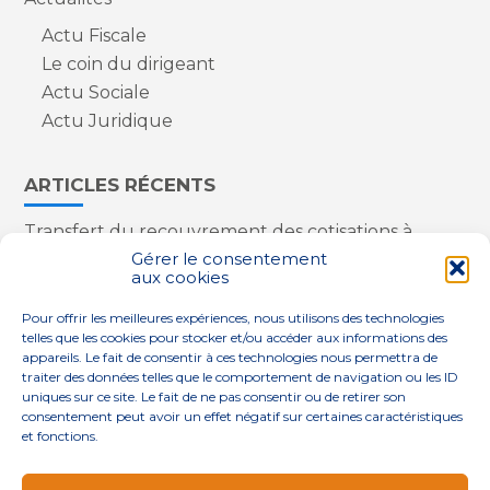
Actu Fiscale
Le coin du dirigeant
Actu Sociale
Actu Juridique
ARTICLES RÉCENTS
Transfert du recouvrement des cotisations à
l’Urssaf : des nouveautés
Gérer le consentement
aux cookies
Appareils reconditionnés : annulation de la
redevance pour copie privée !
Pour offrir les meilleures expériences, nous utilisons des technologies
Contrôle de la qualité de l’air dans les ERP
telles que les cookies pour stocker et/ou accéder aux informations des
Industriels : le point sur les dernières évolutions
appareils. Le fait de consentir à ces technologies nous permettra de
réglementaires
traiter des données telles que le comportement de navigation ou les ID
uniques sur ce site. Le fait de ne pas consentir ou de retirer son
consentement peut avoir un effet négatif sur certaines caractéristiques
et fonctions.
Footer