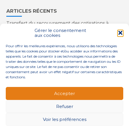
ARTICLES RÉCENTS
Transfert du recouvrement des cotisations à
l’Urssaf : des nouveautés
Gérer le consentement
aux cookies
Appareils reconditionnés : annulation de la
redevance pour copie privée !
Pour offrir les meilleures expériences, nous utilisons des technologies
Contrôle de la qualité de l’air dans les ERP
telles que les cookies pour stocker et/ou accéder aux informations des
Industriels : le point sur les dernières évolutions
appareils. Le fait de consentir à ces technologies nous permettra de
réglementaires
traiter des données telles que le comportement de navigation ou les ID
uniques sur ce site. Le fait de ne pas consentir ou de retirer son
consentement peut avoir un effet négatif sur certaines caractéristiques
et fonctions.
Footer
QUI SOMMES-NOUS ?
NOS SERVICES
Accepter
Principale
NOS SOLUTIONS
ACTUALITÉS
CONTACT
Refuser
Footer
PLAN DU SITE
MENTIONS LÉGALES
Voir les préférences
CONCEPTION ET RÉALISATION
CLASSE 7