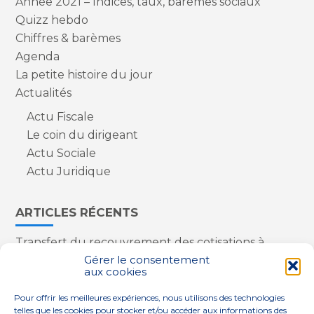
Année 2021 – Indices, taux, barèmes sociaux
Quizz hebdo
Chiffres & barèmes
Agenda
La petite histoire du jour
Actualités
Actu Fiscale
Le coin du dirigeant
Actu Sociale
Actu Juridique
ARTICLES RÉCENTS
Transfert du recouvrement des cotisations à
l’Urssaf : des nouveautés
Gérer le consentement
aux cookies
Appareils reconditionnés : annulation de la
redevance pour copie privée !
Pour offrir les meilleures expériences, nous utilisons des technologies
Contrôle de la qualité de l’air dans les ERP
telles que les cookies pour stocker et/ou accéder aux informations des