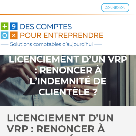
CONNEXION
Aller
au
contenu
LICENCIEMENT D’UN VRP
: RENONCER À
L’INDEMNITÉ DE
CLIENTÈLE ?
LICENCIEMENT D’UN
VRP : RENONCER À