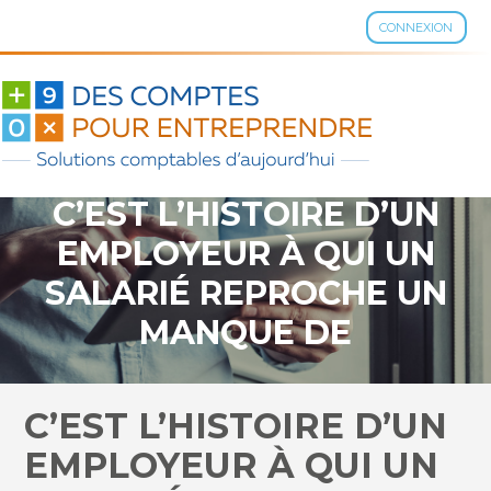
CONNEXION
Aller
au
contenu
C’EST L’HISTOIRE D’UN
EMPLOYEUR À QUI UN
SALARIÉ REPROCHE UN
MANQUE DE
FORMATION…
C’EST L’HISTOIRE D’UN
EMPLOYEUR À QUI UN