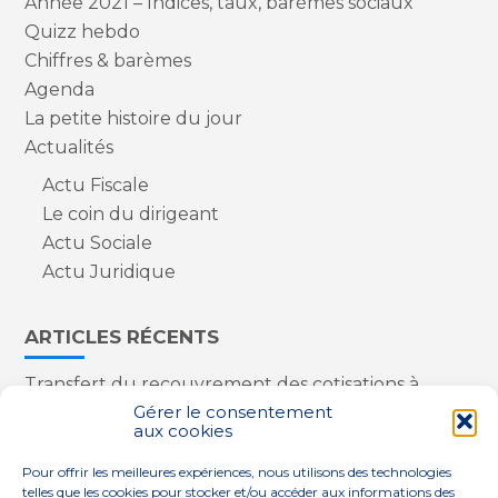
Année 2021 – Indices, taux, barèmes sociaux
Quizz hebdo
Chiffres & barèmes
Agenda
La petite histoire du jour
Actualités
Actu Fiscale
Le coin du dirigeant
Actu Sociale
Actu Juridique
ARTICLES RÉCENTS
Transfert du recouvrement des cotisations à
l’Urssaf : des nouveautés
Gérer le consentement
aux cookies
Appareils reconditionnés : annulation de la
redevance pour copie privée !
Pour offrir les meilleures expériences, nous utilisons des technologies
Contrôle de la qualité de l’air dans les ERP
telles que les cookies pour stocker et/ou accéder aux informations des