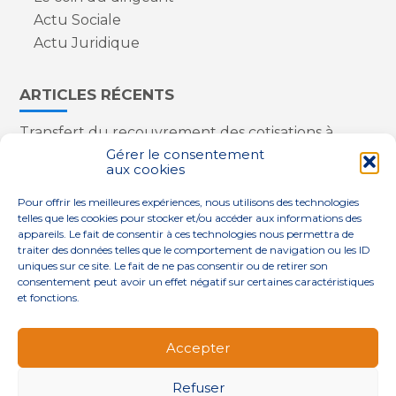
Actu Sociale
Actu Juridique
ARTICLES RÉCENTS
Transfert du recouvrement des cotisations à
l’Urssaf : des nouveautés
Gérer le consentement
aux cookies
Appareils reconditionnés : annulation de la
redevance pour copie privée !
Pour offrir les meilleures expériences, nous utilisons des technologies
Contrôle de la qualité de l’air dans les ERP
telles que les cookies pour stocker et/ou accéder aux informations des
Industriels : le point sur les dernières évolutions
appareils. Le fait de consentir à ces technologies nous permettra de
réglementaires
traiter des données telles que le comportement de navigation ou les ID
uniques sur ce site. Le fait de ne pas consentir ou de retirer son
consentement peut avoir un effet négatif sur certaines caractéristiques
et fonctions.
Footer
QUI SOMMES-NOUS ?
NOS SERVICES
Accepter
Principale
NOS SOLUTIONS
ACTUALITÉS
CONTACT
Refuser