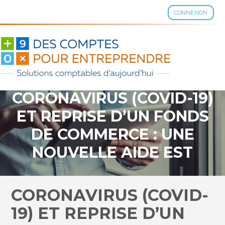
CONNEXION
Aller
au
contenu
CORONAVIRUS (COVID-19)
ET REPRISE D’UN FONDS
DE COMMERCE : UNE
NOUVELLE AIDE EST
MISE EN PLACE !
CORONAVIRUS (COVID-
19) ET REPRISE D’UN