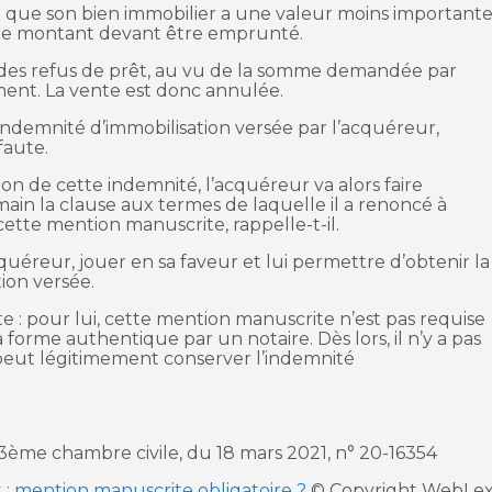
 que son bien immobilier a une valeur moins important
r le montant devant être emprunté.
 des refus de prêt, au vu de la somme demandée par
ent. La vente est donc annulée.
indemnité d’immobilisation versée par l’acquéreur,
faute.
on de cette indemnité, l’acquéreur va alors faire
main la clause aux termes de laquelle il a renoncé à
 cette mention manuscrite, rappelle-t-il.
cquéreur, jouer en sa faveur et lui permettre d’obtenir la
tion versée.
: pour lui, cette mention manuscrite n’est pas requise
forme authentique par un notaire. Dès lors, il n’y a pas
 peut légitimement conserver l’indemnité
, 3ème chambre civile, du 18 mars 2021, n° 20-16354
: mention manuscrite obligatoire ?
© Copyright WebLe