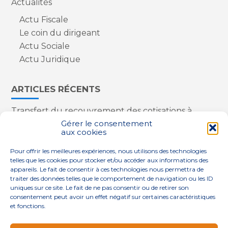
Actualités
Actu Fiscale
Le coin du dirigeant
Actu Sociale
Actu Juridique
ARTICLES RÉCENTS
Transfert du recouvrement des cotisations à
l’Urssaf : des nouveautés
Gérer le consentement
aux cookies
Appareils reconditionnés : annulation de la
redevance pour copie privée !
Pour offrir les meilleures expériences, nous utilisons des technologies
Contrôle de la qualité de l’air dans les ERP
telles que les cookies pour stocker et/ou accéder aux informations des
Industriels : le point sur les dernières évolutions
appareils. Le fait de consentir à ces technologies nous permettra de
réglementaires
traiter des données telles que le comportement de navigation ou les ID
uniques sur ce site. Le fait de ne pas consentir ou de retirer son
consentement peut avoir un effet négatif sur certaines caractéristiques
et fonctions.