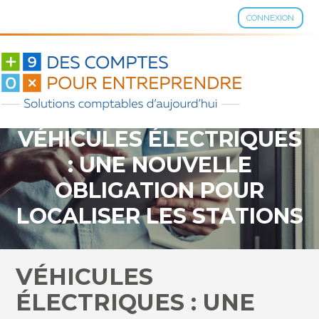
CONNEXION
Aller
au
contenu
VÉHICULES ÉLECTRIQUES
: UNE NOUVELLE
OBLIGATION POUR
LOCALISER LES STATIONS
DE RECHARGE
VÉHICULES
ÉLECTRIQUES : UNE