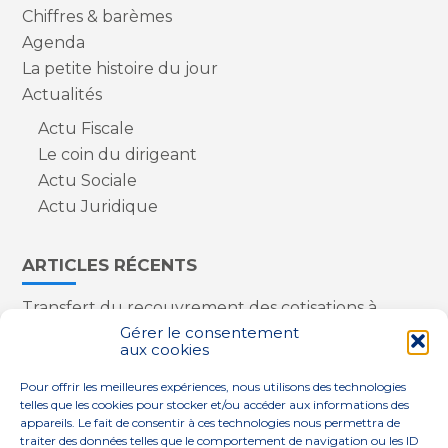
Chiffres & barèmes
Agenda
La petite histoire du jour
Actualités
Actu Fiscale
Le coin du dirigeant
Actu Sociale
Actu Juridique
ARTICLES RÉCENTS
Transfert du recouvrement des cotisations à
l’Urssaf : des nouveautés
Gérer le consentement
aux cookies
Appareils reconditionnés : annulation de la
redevance pour copie privée !
Pour offrir les meilleures expériences, nous utilisons des technologies
Contrôle de la qualité de l’air dans les ERP
telles que les cookies pour stocker et/ou accéder aux informations des
Industriels : le point sur les dernières évolutions
appareils. Le fait de consentir à ces technologies nous permettra de
réglementaires
traiter des données telles que le comportement de navigation ou les ID