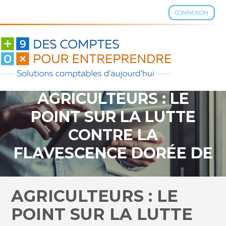
CONNEXION
Aller
au
contenu
AGRICULTEURS : LE
POINT SUR LA LUTTE
CONTRE LA
FLAVESCENCE DORÉE DE
LA VIGNE
AGRICULTEURS : LE
POINT SUR LA LUTTE