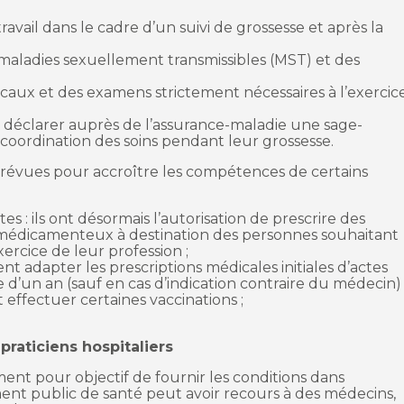
avail dans le cadre d’un suivi de grossesse et après la
 maladies sexuellement transmissibles (MST) et des
dicaux et des examens strictement nécessaires à l’exercic
de déclarer auprès de l’assurance-maladie une sage-
 coordination des soins pendant leur grossesse.
prévues pour accroître les compétences de certains
s : ils ont désormais l’autorisation de prescrire des
s médicamenteux à destination des personnes souhaitant
xercice de leur profession ;
ent adapter les prescriptions médicales initiales d’actes
d’un an (sauf en cas d’indication contraire du médecin) 
 effectuer certaines vaccinations ;
raticiens hospitaliers
ent pour objectif de fournir les conditions dans
ment public de santé peut avoir recours à des médecins,