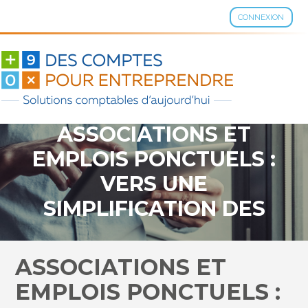
CONNEXION
Aller
au
contenu
ASSOCIATIONS ET
EMPLOIS PONCTUELS :
VERS UNE
SIMPLIFICATION DES
DÉMARCHES
DÉCLARATIVES ?
ASSOCIATIONS ET
EMPLOIS PONCTUELS :