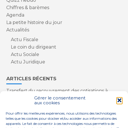
Quizz hebdo
Chiffres & barèmes
Agenda
La petite histoire du jour
Actualités
Actu Fiscale
Le coin du dirigeant
Actu Sociale
Actu Juridique
ARTICLES RÉCENTS
Transfert du recouvrement des cotisations à
l’Urssaf : des nouveautés
Gérer le consentement
aux cookies
Appareils reconditionnés : annulation de la
redevance pour copie privée !
Pour offrir les meilleures expériences, nous utilisons des technologies
Contrôle de la qualité de l’air dans les ERP
telles que les cookies pour stocker et/ou accéder aux informations des
Industriels : le point sur les dernières évolutions
appareils. Le fait de consentir à ces technologies nous permettra de