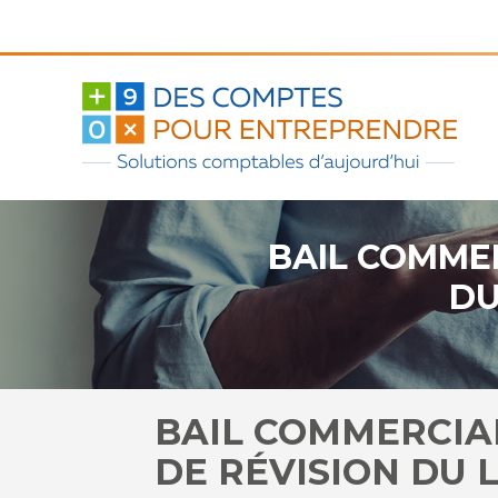
Aller
au
contenu
BAIL COMMER
DU
BAIL COMMERCIA
DE RÉVISION DU 