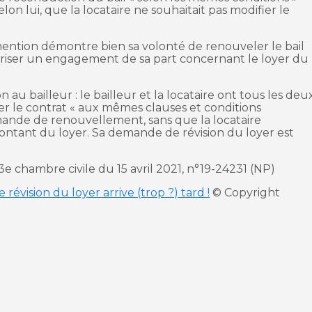
on lui, que la locataire ne souhaitait pas modifier le
e mention démontre bien sa volonté de renouveler le bail
tériser un engagement de sa part concernant le loyer du
n au bailleur : le bailleur et la locataire ont tous les deu
er le contrat « aux mêmes clauses et conditions
mande de renouvellement, sans que la locataire
ntant du loyer. Sa demande de révision du loyer est
 3e chambre civile du 15 avril 2021, n°19-24231 (NP)
évision du loyer arrive (trop ?) tard !
© Copyright