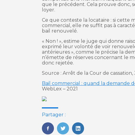
que le précédent. Cela prouve donc, sel
loyer.
Ce que conteste la locataire : si cett
commercial, elle ne suffit pas à carac
bail renouvelé.
« Non ! », estime le juge qui donne raiso
exprimé leur volonté de voir renouvel
antérieures », comme le précise la de
n’émette de réserves concernant le mo
donc rejetée.
Source : Arrêt de la Cour de cassation,
Bail commercial : quand la demande de r
WebLex – 2021
Partager :
FaceBook
Twitter
LinkedIn