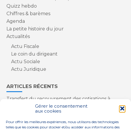
Quizz hebdo
Chiffres & barèmes
Agenda
La petite histoire du jour
Actualités
Actu Fiscale
Le coin du dirigeant
Actu Sociale
Actu Juridique
ARTICLES RÉCENTS
Transfert du recouvrement des cotisations à
l’Urssaf : des nouveautés
Gérer le consentement
aux cookies
Appareils reconditionnés : annulation de la
redevance pour copie privée !
Pour offrir les meilleures expériences, nous utilisons des technologies
Contrôle de la qualité de l’air dans les ERP
telles que les cookies pour stocker et/ou accéder aux informations des