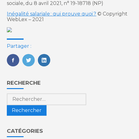
sociale, du 8 avril 2021, n° 19-18718 (NP)
Inégalité salariale : qui prouve quoi ?
© Copyright
WebLex – 2021
Partager :
FaceBook
Twitter
LinkedIn
Blog
RECHERCHE
sidebar
Rechercher :
CATÉGORIES