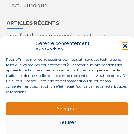
Actu Juridique
ARTICLES RÉCENTS
Transfert du recouvrement des cotisations à
l’Urssaf : des nouveautés
Gérer le consentement
aux cookies
Appareils reconditionnés : annulation de la
redevance pour copie privée !
Pour offrir les meilleures expériences, nous utilisons des technologies
Contrôle de la qualité de l’air dans les ERP
telles que les cookies pour stocker et/ou accéder aux informations des
Industriels : le point sur les dernières évolutions
appareils. Le fait de consentir à ces technologies nous permettra de
réglementaires
traiter des données telles que le comportement de navigation ou les ID
uniques sur ce site. Le fait de ne pas consentir ou de retirer son
consentement peut avoir un effet négatif sur certaines caractéristiques
et fonctions.
Footer
QUI SOMMES-NOUS ?
NOS SERVICES
Accepter
Principale
NOS SOLUTIONS
ACTUALITÉS
CONTACT
Refuser