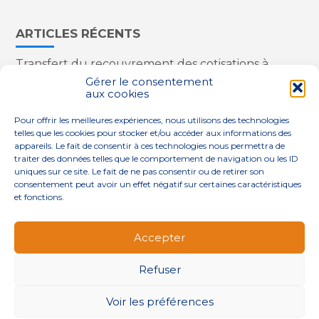
ARTICLES RÉCENTS
Transfert du recouvrement des cotisations à
l’Urssaf : des nouveautés
Gérer le consentement
aux cookies
Appareils reconditionnés : annulation de la
redevance pour copie privée !
Pour offrir les meilleures expériences, nous utilisons des technologies
Contrôle de la qualité de l’air dans les ERP
telles que les cookies pour stocker et/ou accéder aux informations des
Industriels : le point sur les dernières évolutions
appareils. Le fait de consentir à ces technologies nous permettra de
réglementaires
traiter des données telles que le comportement de navigation ou les ID
uniques sur ce site. Le fait de ne pas consentir ou de retirer son
consentement peut avoir un effet négatif sur certaines caractéristiques
et fonctions.
Footer
QUI SOMMES-NOUS ?
NOS SERVICES
Accepter
Principale
NOS SOLUTIONS
ACTUALITÉS
CONTACT
Refuser
Footer
PLAN DU SITE
MENTIONS LÉGALES
Voir les préférences