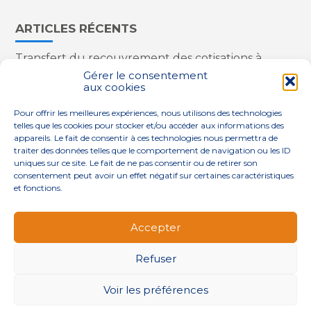
ARTICLES RÉCENTS
Transfert du recouvrement des cotisations à
l’Urssaf : des nouveautés
Gérer le consentement
aux cookies
Appareils reconditionnés : annulation de la
redevance pour copie privée !
Pour offrir les meilleures expériences, nous utilisons des technologies
Contrôle de la qualité de l’air dans les ERP
telles que les cookies pour stocker et/ou accéder aux informations des
Industriels : le point sur les dernières évolutions
appareils. Le fait de consentir à ces technologies nous permettra de
réglementaires
traiter des données telles que le comportement de navigation ou les ID
uniques sur ce site. Le fait de ne pas consentir ou de retirer son
consentement peut avoir un effet négatif sur certaines caractéristiques
et fonctions.
Footer
QUI SOMMES-NOUS ?
NOS SERVICES
Accepter
Principale
NOS SOLUTIONS
ACTUALITÉS
CONTACT
Refuser
Footer
PLAN DU SITE
MENTIONS LÉGALES
Voir les préférences