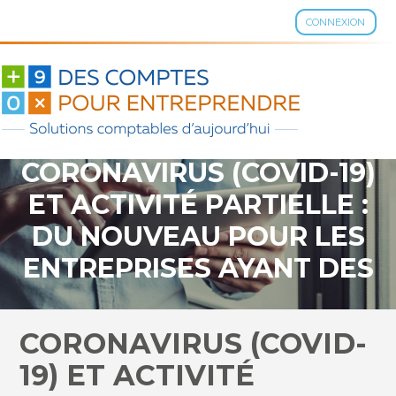
CONNEXION
Aller
au
contenu
CORONAVIRUS (COVID-19)
ET ACTIVITÉ PARTIELLE :
DU NOUVEAU POUR LES
ENTREPRISES AYANT DES
SALARIÉS VULNÉRABLES
?
CORONAVIRUS (COVID-
19) ET ACTIVITÉ