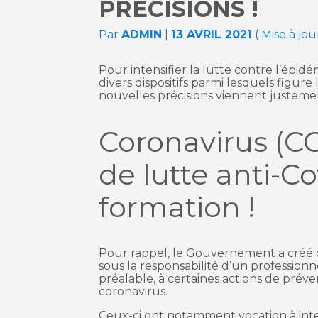
PRÉCISIONS !
Par
ADMIN
|
13 AVRIL 2021
( Mise à jo
Pour intensifier la lutte contre l’épi
divers dispositifs parmi lesquels figure
nouvelles précisions viennent justemen
Coronavirus (C
de lutte anti-Co
formation !
Pour rappel, le Gouvernement a créé de
sous la responsabilité d’un professionn
préalable, à certaines actions de prév
coronavirus.
Ceux-ci ont notamment vocation à inter