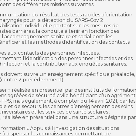
ment des différentes missions suivantes :
ommunication du résultat des tests rapides d’orientation
haryngés pour la détection du SARS-Cov 2 ;
bilisation individuelle portant sur les mesures de
tes barrières, la conduite à tenir en fonction des
ur l’accompagnement sanitaire et social dont les
néficier et les méthodes d’identification des contacts
ives aux contacts des personnes infectées,
ettant l’identification des personnes infectées et des
infection et la contribution aux enquêtes sanitaires.
rs doivent suivre un enseignement spécifique préalable,
 (contre 2 précédemment) :
ser » réalisée en présentiel par des instituts de formatio
tions agréées de sécurité civile bénéficiant d’un agrément
PS, mais également, à compter du 14 avril 2021, par les
ie et de secours, les centres d’enseignement des soins
iversitaires et les services de santé scolaires ;
, réalisée en présentiel dans une structure désignée pa
 formation « Appuis à l’investigation des situations
e à dispenser les connaissances permettant de