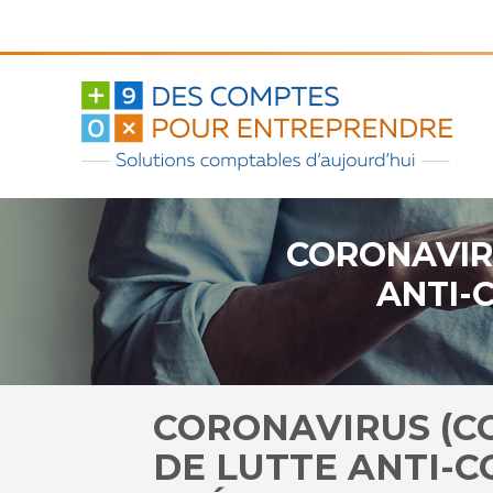
Aller
au
contenu
CORONAVIRU
ANTI-C
CORONAVIRUS (CO
DE LUTTE ANTI-C