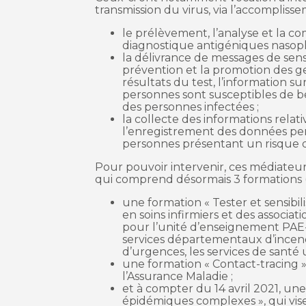
transmission du virus, via l’accomplisse
le prélèvement, l’analyse et la c
diagnostique antigéniques nasop
la délivrance de messages de sensi
prévention et la promotion des ges
résultats du test, l’information s
personnes sont susceptibles de bé
des personnes infectées ;
la collecte des informations relat
l’enregistrement des données perm
personnes présentant un risque d’
Pour pouvoir intervenir, ces médiateu
qui comprend désormais 3 formations
une formation « Tester et sensibili
en soins infirmiers et des associa
pour l’unité d’enseignement PAE-F
services départementaux d’incend
d’urgences, les services de santé un
une formation « Contact-tracing »
l’Assurance Maladie ;
et à compter du 14 avril 2021, une
épidémiques complexes », qui vis