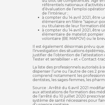
du bloc de compétences “Agir en 
référentiels nationaux d’activité
d’évaluation de l’emploi opération
de l’Intérieur ;
à compter du 14 avril 2021, être u
élémentaire en filière “sapeur-pom
ou titulaires de leur formation élé
à compter du 14 avril 2021, être 
élémentaire de matelot pompier
volontaire (BE MAPOV) ou le brev
Il est également désormais prévu que 
l’investigation des situations épidémi
justifier de l’obtention de l’attestatio
Tester et sensibiliser » et « Contact-trac
La liste des professionnels autorisés à
dispenser l’une ou l’autre de ces 2 pr
comprend notamment les professionnels
dentistes, les sages-femmes, les pharma
Source : Arrêté du 6 avril 2021 modifia
aux attestations de formation des média
de l’arrêté du 10 juillet 2020 prescri
système de santé nécessaires pour faire
d’urgence sanitaire