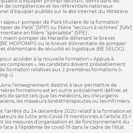
qualité d’équipier prompt-secours” défini dans les
s et de compétences et les référentiels nationaux
nel d’équipier publiés sur le site internet du Ministère
n sapeur-pompier de Paris titulaire de la formation
pier de Paris” (SPP) ou filière “secours à victimes” (SAV)
mentaire en filière “spécialiste” (SPE) ;
un marin-pompier de Marseille détenant le brevet
 (BE MOPOMPI) ou le brevet élémentaire de pompier
et élémentaire de sécurité et logistique (BE SELOG).
pour accéder à la nouvelle formation « Appuis à
ques complexes », les candidats doivent préalablement
n de formation relatives aux 2 premières formations («
ing »).
 suivre l’enseignement destiné à leur permettre de
emières formations est en outre précisément définie, et
 de santé tels que les médecins, les chirurgiens-
ciens, les masseurs-kinésithérapeutes ou les infirmiers.
nt l’arrêté du 24 décembre 2020 relatif à la formation et
teurs de lutte anti-Covid-19 mentionnés à l’article 25-1
vant les mesures d’organisation et de fonctionnement du
 face à l’épidémie de covid-19 dans le cadre de l’état