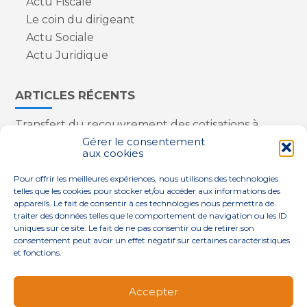
Actu Fiscale
Le coin du dirigeant
Actu Sociale
Actu Juridique
ARTICLES RÉCENTS
Transfert du recouvrement des cotisations à
l’Urssaf : des nouveautés
Gérer le consentement
aux cookies
Appareils reconditionnés : annulation de la
redevance pour copie privée !
Pour offrir les meilleures expériences, nous utilisons des technologies
Contrôle de la qualité de l’air dans les ERP
telles que les cookies pour stocker et/ou accéder aux informations des
Industriels : le point sur les dernières évolutions
appareils. Le fait de consentir à ces technologies nous permettra de
réglementaires
traiter des données telles que le comportement de navigation ou les ID
uniques sur ce site. Le fait de ne pas consentir ou de retirer son
consentement peut avoir un effet négatif sur certaines caractéristiques
et fonctions.
Footer
QUI SOMMES-NOUS ?
NOS SERVICES
Accepter
Principale