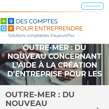
CONNEXION
Aller
au
contenu
OUTRE-MER : DU
NOUVEAU CONCERNANT
L’AIDE À LA CRÉATION
D’ENTREPRISE POUR LES
JEUNES DE MOINS DE 30
ANS ?
OUTRE-MER : DU
NOUVEAU