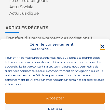
Le coin du dirigeant
Actu Sociale
Actu Juridique
ARTICLES RÉCENTS
Transfert du recouvrement des cotisations à
l’Urssaf : des nouveautés
Gérer le consentement
aux cookies
Appareils reconditionnés : annulation de la
redevance pour copie privée !
Pour offrir les meilleures expériences, nous utilisons des technologies
Contrôle de la qualité de l’air dans les ERP
telles que les cookies pour stocker et/ou accéder aux informations des
Industriels : le point sur les dernières évolutions
appareils. Le fait de consentir à ces technologies nous permettra de
réglementaires
traiter des données telles que le comportement de navigation ou les ID
uniques sur ce site. Le fait de ne pas consentir ou de retirer son
consentement peut avoir un effet négatif sur certaines caractéristiques
et fonctions.
Footer
QUI SOMMES-NOUS ?
NOS SERVICES
Accepter
Principale
NOS SOLUTIONS
ACTUALITÉS
CONTACT
Refuser