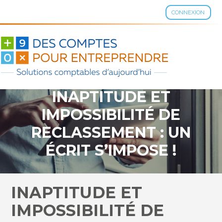
CONNEXION
Aller
au
contenu
INAPTITUDE ET
IMPOSSIBILITÉ DE
RECLASSEMENT : UN
ÉCRIT S’IMPOSE !
INAPTITUDE ET
IMPOSSIBILITÉ DE