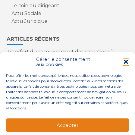
Le coin du dirigeant
Actu Sociale
Actu Juridique
ARTICLES RÉCENTS
Transfert du recouvrement des cotisations à
l’Urssaf : des nouveautés
Gérer le consentement
aux cookies
Appareils reconditionnés : annulation de la
redevance pour copie privée !
Pour offrir les meilleures expériences, nous utilisons des technologies
Contrôle de la qualité de l’air dans les ERP
telles que les cookies pour stocker et/ou accéder aux informations des
Industriels : le point sur les dernières évolutions
appareils. Le fait de consentir à ces technologies nous permettra de
réglementaires
traiter des données telles que le comportement de navigation ou les ID
uniques sur ce site. Le fait de ne pas consentir ou de retirer son
consentement peut avoir un effet négatif sur certaines caractéristiques
et fonctions.
Footer
QUI SOMMES-NOUS ?
NOS SERVICES
Accepter
Principale
NOS SOLUTIONS
ACTUALITÉS
CONTACT