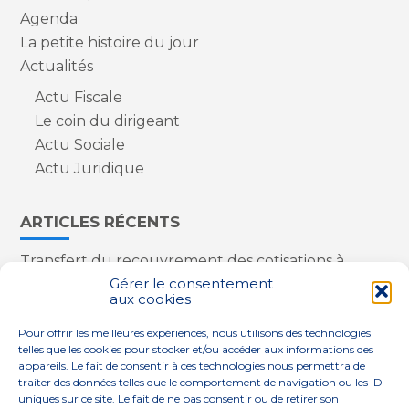
Agenda
La petite histoire du jour
Actualités
Actu Fiscale
Le coin du dirigeant
Actu Sociale
Actu Juridique
ARTICLES RÉCENTS
Transfert du recouvrement des cotisations à
l’Urssaf : des nouveautés
Gérer le consentement
aux cookies
Appareils reconditionnés : annulation de la
redevance pour copie privée !
Pour offrir les meilleures expériences, nous utilisons des technologies
Contrôle de la qualité de l’air dans les ERP
telles que les cookies pour stocker et/ou accéder aux informations des
Industriels : le point sur les dernières évolutions
appareils. Le fait de consentir à ces technologies nous permettra de
réglementaires
traiter des données telles que le comportement de navigation ou les ID
uniques sur ce site. Le fait de ne pas consentir ou de retirer son