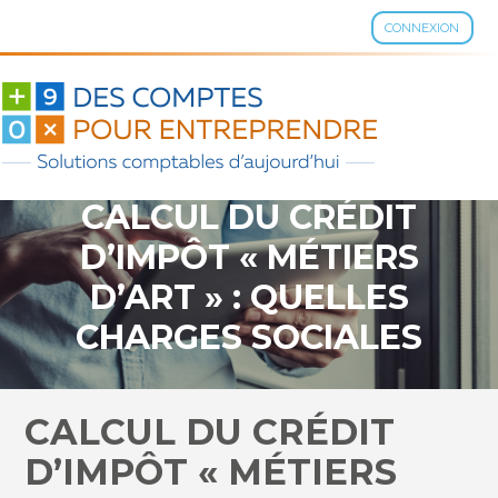
CONNEXION
Aller
au
contenu
CALCUL DU CRÉDIT
D’IMPÔT « MÉTIERS
D’ART » : QUELLES
CHARGES SOCIALES
PRENDRE EN COMPTE ?
CALCUL DU CRÉDIT
D’IMPÔT « MÉTIERS