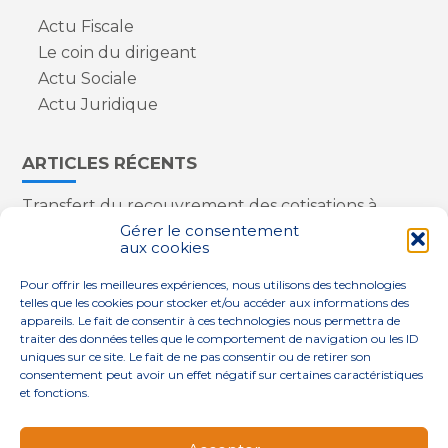
Actu Fiscale
Le coin du dirigeant
Actu Sociale
Actu Juridique
ARTICLES RÉCENTS
Transfert du recouvrement des cotisations à
l’Urssaf : des nouveautés
Gérer le consentement
aux cookies
Appareils reconditionnés : annulation de la
redevance pour copie privée !
Pour offrir les meilleures expériences, nous utilisons des technologies
Contrôle de la qualité de l’air dans les ERP
telles que les cookies pour stocker et/ou accéder aux informations des
Industriels : le point sur les dernières évolutions
appareils. Le fait de consentir à ces technologies nous permettra de
réglementaires
traiter des données telles que le comportement de navigation ou les ID
uniques sur ce site. Le fait de ne pas consentir ou de retirer son
consentement peut avoir un effet négatif sur certaines caractéristiques
et fonctions.
Footer
QUI SOMMES-NOUS ?
NOS SERVICES