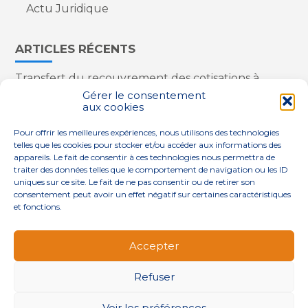
Actu Juridique
ARTICLES RÉCENTS
Transfert du recouvrement des cotisations à
l’Urssaf : des nouveautés
Gérer le consentement
aux cookies
Appareils reconditionnés : annulation de la
redevance pour copie privée !
Pour offrir les meilleures expériences, nous utilisons des technologies
Contrôle de la qualité de l’air dans les ERP
telles que les cookies pour stocker et/ou accéder aux informations des
Industriels : le point sur les dernières évolutions
appareils. Le fait de consentir à ces technologies nous permettra de
réglementaires
traiter des données telles que le comportement de navigation ou les ID
uniques sur ce site. Le fait de ne pas consentir ou de retirer son
consentement peut avoir un effet négatif sur certaines caractéristiques
et fonctions.
Footer
QUI SOMMES-NOUS ?
NOS SERVICES
Accepter
Principale
NOS SOLUTIONS
ACTUALITÉS
CONTACT
Refuser
Footer
PLAN DU SITE
MENTIONS LÉGALES
Voir les préférences