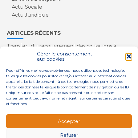
Actu Sociale
Actu Juridique
ARTICLES RÉCENTS
Transfert du recouvrement des cotisations à
l’Urssaf : des nouveautés
Gérer le consentement
aux cookies
Appareils reconditionnés : annulation de la
redevance pour copie privée !
Pour offrir les meilleures expériences, nous utilisons des technologies
Contrôle de la qualité de l’air dans les ERP
telles que les cookies pour stocker et/ou accéder aux informations des
Industriels : le point sur les dernières évolutions
appareils. Le fait de consentir à ces technologies nous permettra de
réglementaires
traiter des données telles que le comportement de navigation ou les ID
uniques sur ce site. Le fait de ne pas consentir ou de retirer son
consentement peut avoir un effet négatif sur certaines caractéristiques
et fonctions.
Footer
QUI SOMMES-NOUS ?
NOS SERVICES
Accepter
Principale
NOS SOLUTIONS
ACTUALITÉS
CONTACT
Refuser