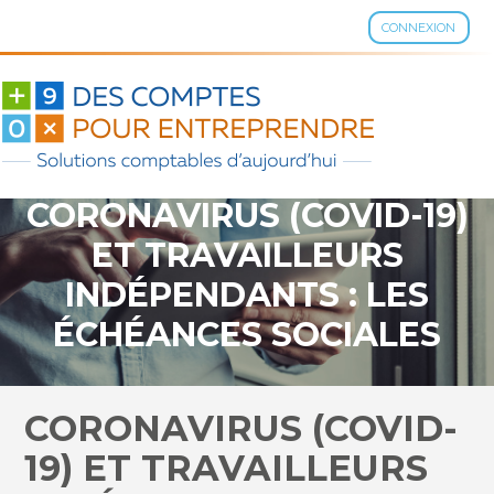
CONNEXION
Aller
au
contenu
CORONAVIRUS (COVID-19)
ET TRAVAILLEURS
INDÉPENDANTS : LES
ÉCHÉANCES SOCIALES
DE NOUVEAU
REPORTÉES EN AVRIL
CORONAVIRUS (COVID-
2021 ?
19) ET TRAVAILLEURS