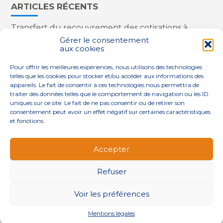
ARTICLES RÉCENTS
Transfert du recouvrement des cotisations à
l’Urssaf : des nouveautés
Gérer le consentement
aux cookies
Appareils reconditionnés : annulation de la
redevance pour copie privée !
Pour offrir les meilleures expériences, nous utilisons des technologies
Contrôle de la qualité de l’air dans les ERP
telles que les cookies pour stocker et/ou accéder aux informations des
Industriels : le point sur les dernières évolutions
appareils. Le fait de consentir à ces technologies nous permettra de
réglementaires
traiter des données telles que le comportement de navigation ou les ID
uniques sur ce site. Le fait de ne pas consentir ou de retirer son
consentement peut avoir un effet négatif sur certaines caractéristiques
et fonctions.
Footer
QUI SOMMES-NOUS ?
NOS SERVICES
Accepter
Principale
NOS SOLUTIONS
ACTUALITÉS
CONTACT
Refuser
Footer
PLAN DU SITE
MENTIONS LÉGALES
Voir les préférences
CONCEPTION ET RÉALISATION
CLASSE 7
Mentions légales