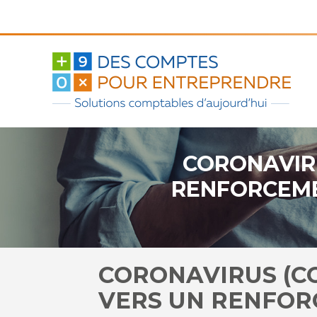
Aller
au
contenu
CORONAVIRU
RENFORCEME
CORONAVIRUS (COV
VERS UN RENFOR