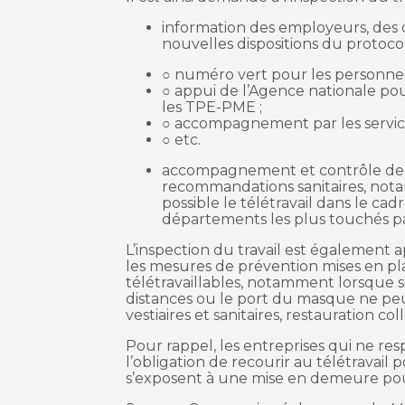
information des employeurs, des o
nouvelles dispositions du protoco
○ numéro vert pour les personnes 
○ appui de l’Agence nationale pou
les TPE-PME ;
○ accompagnement par les services
○ etc.
accompagnement et contrôle de l
recommandations sanitaires, not
possible le télétravail dans le ca
départements les plus touchés pa
L’inspection du travail est également 
les mesures de prévention mises en pla
télétravaillables, notamment lorsque s
distances ou le port du masque ne peu
vestiaires et sanitaires, restauration c
Pour rappel, les entreprises qui ne 
l’obligation de recourir au télétravail 
s’exposent à une mise en demeure pou