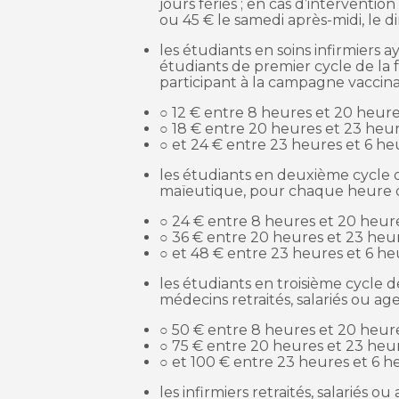
jours fériés ; en cas d’intervention
ou 45 € le samedi après-midi, le di
les étudiants en soins infirmiers 
étudiants de premier cycle de la
participant à la campagne vaccina
○ 12 € entre 8 heures et 20 heure
○ 18 € entre 20 heures et 23 heur
○ et 24 € entre 23 heures et 6 heur
les étudiants en deuxième cycle 
maïeutique, pour chaque heure d’
○ 24 € entre 8 heures et 20 heure
○ 36 € entre 20 heures et 23 heur
○ et 48 € entre 23 heures et 6 heu
les étudiants en troisième cycle 
médecins retraités, salariés ou ag
○ 50 € entre 8 heures et 20 heure
○ 75 € entre 20 heures et 23 heur
○ et 100 € entre 23 heures et 6 he
les infirmiers retraités, salariés 