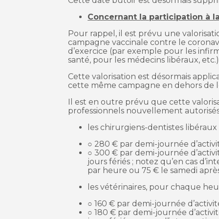
Cette date butoir est désormais suppr
Concernant la participation à 
Pour rappel, il est prévu une valorisati
campagne vaccinale contre le coronavi
d’exercice (par exemple pour les infir
santé, pour les médecins libéraux, etc.)
Cette valorisation est désormais appli
cette même campagne en dehors de leu
Il est en outre prévu que cette valoris
professionnels nouvellement autorisés à
les chirurgiens-dentistes libérau
○ 280 € par demi-journée d’activ
○ 300 € par demi-journée d’activi
jours fériés ; notez qu’en cas d’int
par heure ou 75 € le samedi après-
les vétérinaires, pour chaque heure
○ 160 € par demi-journée d’activi
○ 180 € par demi-journée d’activi