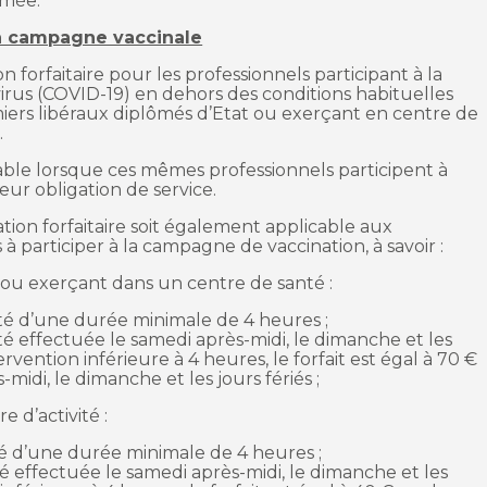
imée.
la campagne vaccinale
on forfaitaire pour les professionnels participant à la
rus (COVID-19) en dehors des conditions habituelles
miers libéraux diplômés d’Etat ou exerçant en centre de
.
cable lorsque ces mêmes professionnels participent à
r obligation de service.
ation forfaitaire soit également applicable aux
 participer à la campagne de vaccination, à savoir :
x ou exerçant dans un centre de santé :
ité d’une durée minimale de 4 heures ;
té effectuée le samedi après-midi, le dimanche et les
ervention inférieure à 4 heures, le forfait est égal à 70 €
midi, le dimanche et les jours fériés ;
 d’activité :
té d’une durée minimale de 4 heures ;
té effectuée le samedi après-midi, le dimanche et les