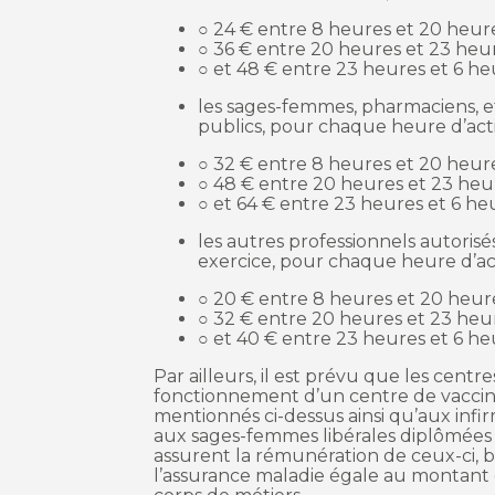
○ 24 € entre 8 heures et 20 heure
○ 36 € entre 20 heures et 23 heur
○ et 48 € entre 23 heures et 6 heu
les sages-femmes, pharmaciens, et 
publics, pour chaque heure d’activ
○ 32 € entre 8 heures et 20 heure
○ 48 € entre 20 heures et 23 heur
○ et 64 € entre 23 heures et 6 heur
les autres professionnels autorisé
exercice, pour chaque heure d’acti
○ 20 € entre 8 heures et 20 heur
○ 32 € entre 20 heures et 23 heur
○ et 40 € entre 23 heures et 6 heu
Par ailleurs, il est prévu que les centr
fonctionnement d’un centre de vaccina
mentionnés ci-dessus ainsi qu’aux infir
aux sages-femmes libérales diplômées 
assurent la rémunération de ceux-ci, b
l’assurance maladie égale au montant de