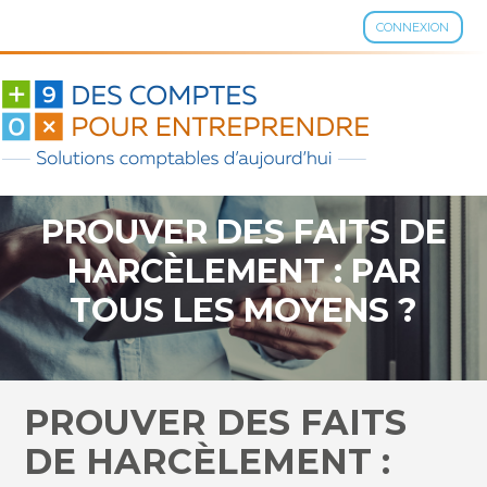
CONNEXION
Aller
au
contenu
PROUVER DES FAITS DE
HARCÈLEMENT : PAR
TOUS LES MOYENS ?
PROUVER DES FAITS
DE HARCÈLEMENT :