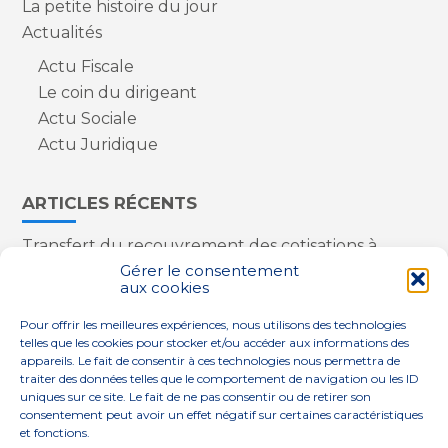
La petite histoire du jour
Actualités
Actu Fiscale
Le coin du dirigeant
Actu Sociale
Actu Juridique
ARTICLES RÉCENTS
Transfert du recouvrement des cotisations à
l’Urssaf : des nouveautés
Gérer le consentement
aux cookies
Appareils reconditionnés : annulation de la
redevance pour copie privée !
Pour offrir les meilleures expériences, nous utilisons des technologies
Contrôle de la qualité de l’air dans les ERP
telles que les cookies pour stocker et/ou accéder aux informations des
Industriels : le point sur les dernières évolutions
appareils. Le fait de consentir à ces technologies nous permettra de
réglementaires
traiter des données telles que le comportement de navigation ou les ID
uniques sur ce site. Le fait de ne pas consentir ou de retirer son
consentement peut avoir un effet négatif sur certaines caractéristiques
et fonctions.