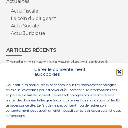
Actualités
Actu Fiscale
Le coin du dirigeant
Actu Sociale
Actu Juridique
ARTICLES RÉCENTS
Transfert du recouvrement des cotisations à
l’Urssaf : des nouveautés
Gérer le consentement
aux cookies
Appareils reconditionnés : annulation de la
redevance pour copie privée !
Pour offrir les meilleures expériences, nous utilisons des technologies
Contrôle de la qualité de l’air dans les ERP
telles que les cookies pour stocker et/ou accéder aux informations des
Industriels : le point sur les dernières évolutions
appareils. Le fait de consentir à ces technologies nous permettra de
réglementaires
traiter des données telles que le comportement de navigation ou les ID
uniques sur ce site. Le fait de ne pas consentir ou de retirer son
consentement peut avoir un effet négatif sur certaines caractéristiques
et fonctions.