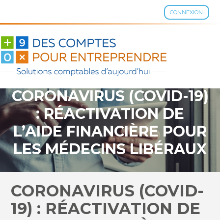
CONNEXION
Aller
au
contenu
CORONAVIRUS (COVID-19)
: RÉACTIVATION DE
L’AIDE FINANCIÈRE POUR
LES MÉDECINS LIBÉRAUX
!
CORONAVIRUS (COVID-
19) : RÉACTIVATION DE