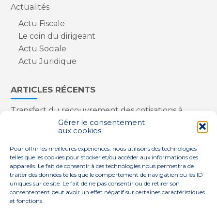
Actualités
Actu Fiscale
Le coin du dirigeant
Actu Sociale
Actu Juridique
ARTICLES RÉCENTS
Transfert du recouvrement des cotisations à
l’Urssaf : des nouveautés
Gérer le consentement
aux cookies
Appareils reconditionnés : annulation de la
redevance pour copie privée !
Pour offrir les meilleures expériences, nous utilisons des technologies
Contrôle de la qualité de l’air dans les ERP
telles que les cookies pour stocker et/ou accéder aux informations des
Industriels : le point sur les dernières évolutions
appareils. Le fait de consentir à ces technologies nous permettra de
réglementaires
traiter des données telles que le comportement de navigation ou les ID
uniques sur ce site. Le fait de ne pas consentir ou de retirer son
consentement peut avoir un effet négatif sur certaines caractéristiques
et fonctions.