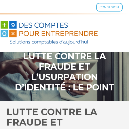
CONNEXION
Aller
au
contenu
LUTTE CONTRE LA
FRAUDE ET
L’USURPATION
D’IDENTITÉ : LE POINT
SUR LA NOUVELLE CARTE
D’IDENTITÉ
LUTTE CONTRE LA
FRAUDE ET