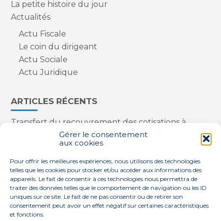
La petite histoire du jour
Actualités
Actu Fiscale
Le coin du dirigeant
Actu Sociale
Actu Juridique
ARTICLES RÉCENTS
Transfert du recouvrement des cotisations à
l’Urssaf : des nouveautés
Gérer le consentement
aux cookies
Appareils reconditionnés : annulation de la
redevance pour copie privée !
Pour offrir les meilleures expériences, nous utilisons des technologies
Contrôle de la qualité de l’air dans les ERP
telles que les cookies pour stocker et/ou accéder aux informations des
Industriels : le point sur les dernières évolutions
appareils. Le fait de consentir à ces technologies nous permettra de
réglementaires
traiter des données telles que le comportement de navigation ou les ID
uniques sur ce site. Le fait de ne pas consentir ou de retirer son
consentement peut avoir un effet négatif sur certaines caractéristiques
et fonctions.