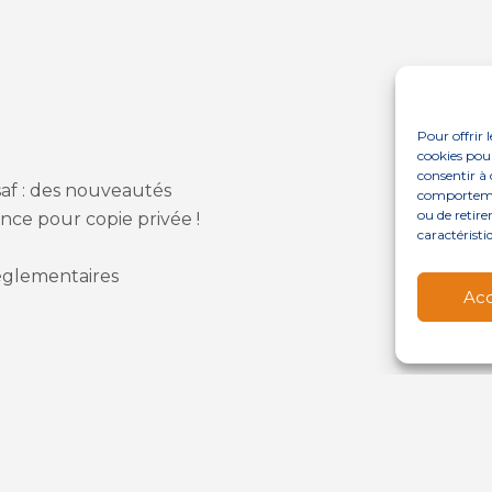
Pour offrir 
cookies pour
consentir à 
saf : des nouveautés
comportement
ou de retire
nce pour copie privée !
caractéristi
 réglementaires
Ac
Footer
QUI SOMMES-NOUS ?
NOS SERVICES
Principale
 RÉALISATION
CLASSE 7