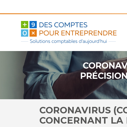
Aller
au
contenu
CORONAVI
PRÉCISIO
CORONAVIRUS (CO
CONCERNANT LA 