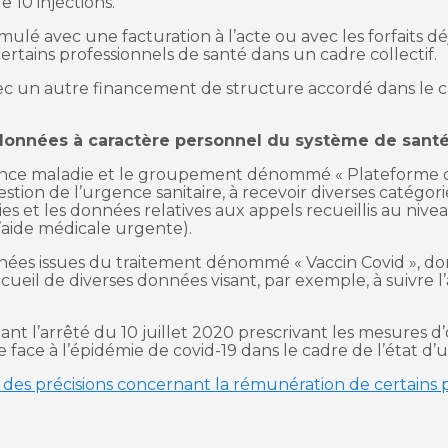
e 10 injections.
ulé avec une facturation à l’acte ou avec les forfaits déj
rtains professionnels de santé dans un cadre collectif.
vec un autre financement de structure accordé dans le 
données à caractère personnel du système de sant
urance maladie et le groupement dénommé « Plateforme d
 gestion de l’urgence sanitaire, à recevoir diverses catég
 et les données relatives aux appels recueillis au nivea
’aide médicale urgente).
ées issues du traitement dénommé « Vaccin Covid », dont 
recueil de diverses données visant, par exemple, à suivre
ant l’arrêté du 10 juillet 2020 prescrivant les mesures 
 face à l’épidémie de covid-19 dans le cadre de l’état d’
: des précisions concernant la rémunération de certains 