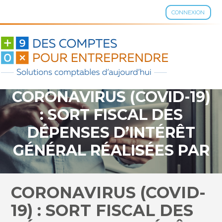
CONNEXION
Aller
au
contenu
CORONAVIRUS (COVID-19)
: SORT FISCAL DES
DÉPENSES D’INTÉRÊT
GÉNÉRAL RÉALISÉES PAR
LES ENTREPRISES
CORONAVIRUS (COVID-
19) : SORT FISCAL DES