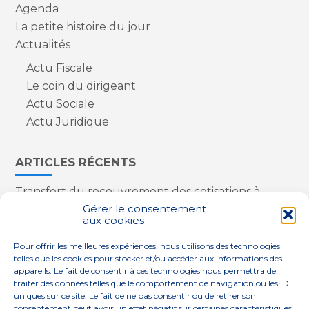
Agenda
La petite histoire du jour
Actualités
Actu Fiscale
Le coin du dirigeant
Actu Sociale
Actu Juridique
ARTICLES RÉCENTS
Transfert du recouvrement des cotisations à
l’Urssaf : des nouveautés
Gérer le consentement
aux cookies
Appareils reconditionnés : annulation de la
redevance pour copie privée !
Pour offrir les meilleures expériences, nous utilisons des technologies
Contrôle de la qualité de l’air dans les ERP
telles que les cookies pour stocker et/ou accéder aux informations des
Industriels : le point sur les dernières évolutions
appareils. Le fait de consentir à ces technologies nous permettra de
réglementaires
traiter des données telles que le comportement de navigation ou les ID
uniques sur ce site. Le fait de ne pas consentir ou de retirer son
consentement peut avoir un effet négatif sur certaines caractéristiques