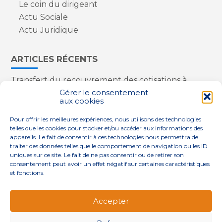
Le coin du dirigeant
Actu Sociale
Actu Juridique
ARTICLES RÉCENTS
Transfert du recouvrement des cotisations à
l’Urssaf : des nouveautés
Gérer le consentement
aux cookies
Appareils reconditionnés : annulation de la
redevance pour copie privée !
Pour offrir les meilleures expériences, nous utilisons des technologies
Contrôle de la qualité de l’air dans les ERP
telles que les cookies pour stocker et/ou accéder aux informations des
Industriels : le point sur les dernières évolutions
appareils. Le fait de consentir à ces technologies nous permettra de
réglementaires
traiter des données telles que le comportement de navigation ou les ID
uniques sur ce site. Le fait de ne pas consentir ou de retirer son
consentement peut avoir un effet négatif sur certaines caractéristiques
et fonctions.
Footer
QUI SOMMES-NOUS ?
NOS SERVICES
Accepter
Principale
NOS SOLUTIONS
ACTUALITÉS
CONTACT