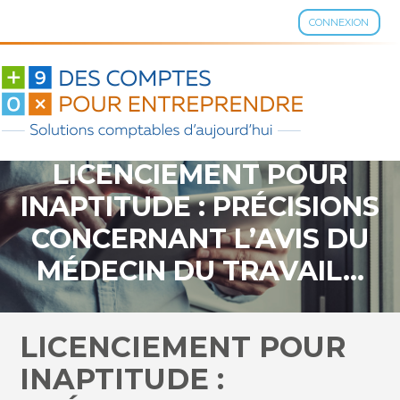
CONNEXION
Aller
au
contenu
LICENCIEMENT POUR
INAPTITUDE : PRÉCISIONS
CONCERNANT L’AVIS DU
MÉDECIN DU TRAVAIL…
LICENCIEMENT POUR
INAPTITUDE :