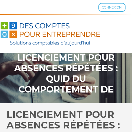
CONNEXION
Aller
au
contenu
LICENCIEMENT POUR
ABSENCES RÉPÉTÉES :
QUID DU
COMPORTEMENT DE
L’EMPLOYEUR ?
LICENCIEMENT POUR
ABSENCES RÉPÉTÉES :