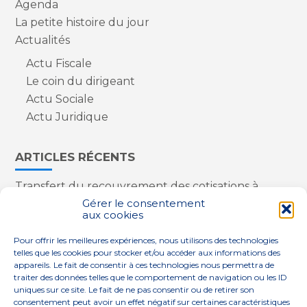
Agenda
La petite histoire du jour
Actualités
Actu Fiscale
Le coin du dirigeant
Actu Sociale
Actu Juridique
ARTICLES RÉCENTS
Transfert du recouvrement des cotisations à
l’Urssaf : des nouveautés
Gérer le consentement
aux cookies
Appareils reconditionnés : annulation de la
redevance pour copie privée !
Pour offrir les meilleures expériences, nous utilisons des technologies
Contrôle de la qualité de l’air dans les ERP
telles que les cookies pour stocker et/ou accéder aux informations des
Industriels : le point sur les dernières évolutions
appareils. Le fait de consentir à ces technologies nous permettra de
réglementaires
traiter des données telles que le comportement de navigation ou les ID
uniques sur ce site. Le fait de ne pas consentir ou de retirer son
consentement peut avoir un effet négatif sur certaines caractéristiques