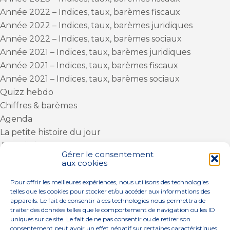
Année 2022 – Indices, taux, barèmes fiscaux
Année 2022 – Indices, taux, barèmes juridiques
Année 2022 – Indices, taux, barèmes sociaux
Année 2021 – Indices, taux, barèmes juridiques
Année 2021 – Indices, taux, barèmes fiscaux
Année 2021 – Indices, taux, barèmes sociaux
Quizz hebdo
Chiffres & barèmes
Agenda
La petite histoire du jour
Actualités
Gérer le consentement
Actu Fiscale
aux cookies
Le coin du dirigeant
Pour offrir les meilleures expériences, nous utilisons des technologies
Actu Sociale
telles que les cookies pour stocker et/ou accéder aux informations des
appareils. Le fait de consentir à ces technologies nous permettra de
Actu Juridique
traiter des données telles que le comportement de navigation ou les ID
uniques sur ce site. Le fait de ne pas consentir ou de retirer son
consentement peut avoir un effet négatif sur certaines caractéristiques