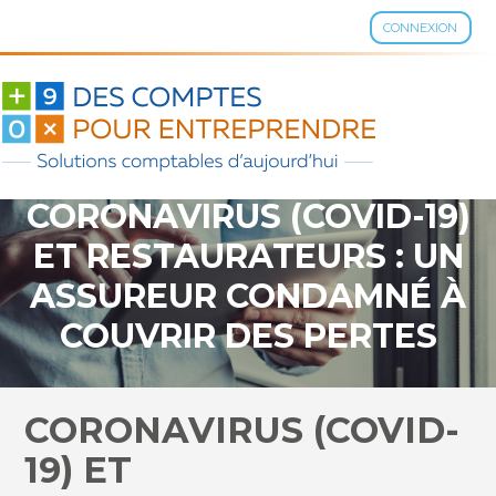
CONNEXION
Aller
au
contenu
CORONAVIRUS (COVID-19)
ET RESTAURATEURS : UN
ASSUREUR CONDAMNÉ À
COUVRIR DES PERTES
D’EXPLOITATION
CORONAVIRUS (COVID-
19) ET