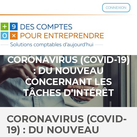
CONNEXION
Aller
au
contenu
CORONAVIRUS (COVID-19)
: DU NOUVEAU
CONCERNANT LES
TÂCHES D’INTÉRÊT
GÉNÉRAL RÉALISÉES PAR
LES DEMANDEURS
CORONAVIRUS (COVID-
D’EMPLOI !
19) : DU NOUVEAU