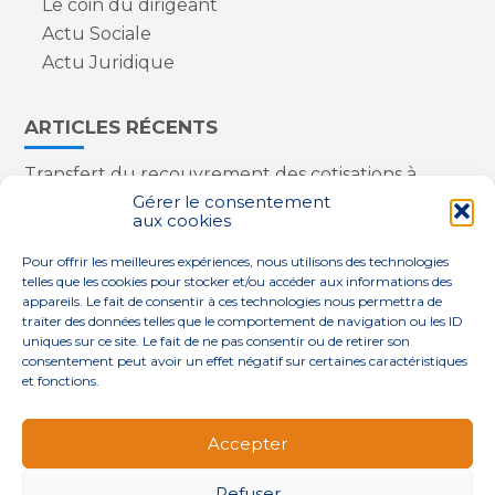
Le coin du dirigeant
Actu Sociale
Actu Juridique
ARTICLES RÉCENTS
Transfert du recouvrement des cotisations à
l’Urssaf : des nouveautés
Gérer le consentement
aux cookies
Appareils reconditionnés : annulation de la
redevance pour copie privée !
Pour offrir les meilleures expériences, nous utilisons des technologies
Contrôle de la qualité de l’air dans les ERP
telles que les cookies pour stocker et/ou accéder aux informations des
Industriels : le point sur les dernières évolutions
appareils. Le fait de consentir à ces technologies nous permettra de
réglementaires
traiter des données telles que le comportement de navigation ou les ID
uniques sur ce site. Le fait de ne pas consentir ou de retirer son
consentement peut avoir un effet négatif sur certaines caractéristiques
et fonctions.
Footer
QUI SOMMES-NOUS ?
NOS SERVICES
Accepter
Principale
NOS SOLUTIONS
ACTUALITÉS
CONTACT
Refuser