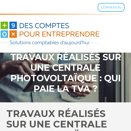
CONNEXION
Aller
au
contenu
TRAVAUX RÉALISÉS SUR
UNE CENTRALE
PHOTOVOLTAÏQUE : QUI
PAIE LA TVA ?
TRAVAUX RÉALISÉS
SUR UNE CENTRALE