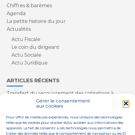
Chiffres & barèmes
Agenda
La petite histoire du jour
Actualités
Actu Fiscale
Le coin du dirigeant
Actu Sociale
Actu Juridique
ARTICLES RÉCENTS
Transfert du recouvrement des cotisations à
l’Urssaf : des nouveautés
Gérer le consentement
aux cookies
Appareils reconditionnés : annulation de la
redevance pour copie privée !
Pour offrir les meilleures expériences, nous utilisons des technologies
Contrôle de la qualité de l’air dans les ERP
telles que les cookies pour stocker et/ou accéder aux informations des
Industriels : le point sur les dernières évolutions
appareils. Le fait de consentir à ces technologies nous permettra de
réglementaires
traiter des données telles que le comportement de navigation ou les ID