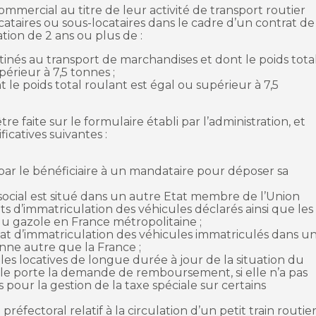
mmercial au titre de leur activité de transport routier
cataires ou sous-locataires dans le cadre d’un contrat de
ation de 2 ans ou plus de :
tinés au transport de marchandises et dont le poids tota
érieur à 7,5 tonnes ;
t le poids total roulant est égal ou supérieur à 7,5
faite sur le formulaire établi par l’administration, et
icatives suivantes :
par le bénéficiaire à un mandataire pour déposer sa
social est situé dans un autre Etat membre de l’Union
ts d’immatriculation des véhicules déclarés ainsi que les
 du gazole en France métropolitaine ;
icat d’immatriculation des véhicules immatriculés dans u
ne autre que la France ;
les locatives de longue durée à jour de la situation du
lle porte la demande de remboursement, si elle n’a pas
pour la gestion de la taxe spéciale sur certains
 préfectoral relatif à la circulation d’un petit train routie