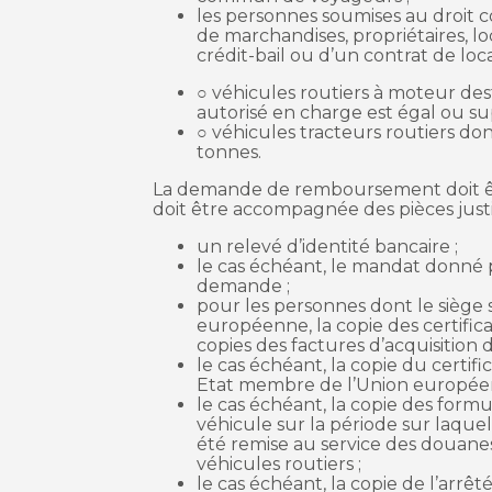
les personnes soumises au droit co
de marchandises, propriétaires, lo
crédit-bail ou d’un contrat de loc
○ véhicules routiers à moteur des
autorisé en charge est égal ou sup
○ véhicules tracteurs routiers don
tonnes.
La demande de remboursement doit être 
doit être accompagnée des pièces justif
un relevé d’identité bancaire ;
le cas échéant, le mandat donné 
demande ;
pour les personnes dont le siège 
européenne, la copie des certifica
copies des factures d’acquisition
le cas échéant, la copie du certif
Etat membre de l’Union européen
le cas échéant, la copie des formu
véhicule sur la période sur laque
été remise au service des douanes 
véhicules routiers ;
le cas échéant, la copie de l’arrêté