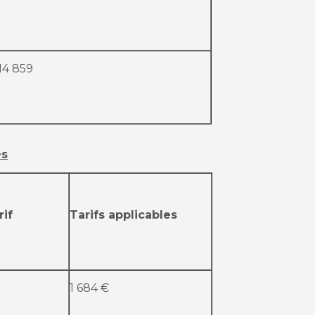
14 859
es
rif
Tarifs applicables
1 684 €