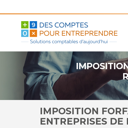
Aller
au
contenu
IMPOSITION
R
IMPOSITION FORF
ENTREPRISES DE 