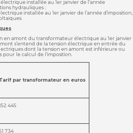
électrique installée au 1er janvier de l’année
ations hydrauliques ;
lectrique installée au 1er janvier de l’année d’imposition,
oltaïques.
iques
sion en amont du transformateur électrique au 1er janvier
 amont s’entend de la tension électrique en entrée du
ectriques dont la tension en amont est inférieure ou
 pour le calcul de l’imposition.
Tarif par transformateur en euros
152 445
51 734