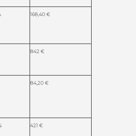
%
168,40 €
842 €
84,20 €
%
421 €