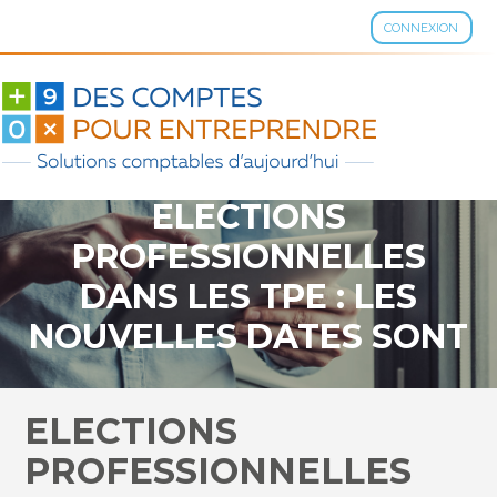
CONNEXION
Aller
au
contenu
ELECTIONS
PROFESSIONNELLES
DANS LES TPE : LES
NOUVELLES DATES SONT
ARRÊTÉES !
ELECTIONS
PROFESSIONNELLES