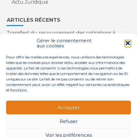
Actu Juridique
ARTICLES RÉCENTS
Transfert du recouvrement des cotisations à
l’Urssaf : des nouveautés
Gérer le consentement
aux cookies
Appareils reconditionnés : annulation de la
redevance pour copie privée !
Pour offrir les meilleures expériences, nous utilisons des technologies
Contrôle de la qualité de l’air dans les ERP
telles que les cookies pour stocker et/ou accéder aux informations des
Industriels : le point sur les dernières évolutions
appareils. Le fait de consentir à ces technologies nous permettra de
réglementaires
traiter des données telles que le comportement de navigation ou les ID
uniques sur ce site. Le fait de ne pas consentir ou de retirer son
consentement peut avoir un effet négatif sur certaines caractéristiques
et fonctions.
Footer
QUI SOMMES-NOUS ?
NOS SERVICES
Accepter
Principale
NOS SOLUTIONS
ACTUALITÉS
CONTACT
Refuser
Footer
PLAN DU SITE
MENTIONS LÉGALES
Voir les préférences