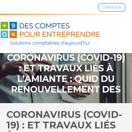
CONNEXION
Aller
au
contenu
CORONAVIRUS (COVID-19)
: ET TRAVAUX LIÉS À
L’AMIANTE : QUID DU
RENOUVELLEMENT DES
CERTIFICATIONS DES
ENTREPRISES ?
CORONAVIRUS (COVID-
19) : ET TRAVAUX LIÉS