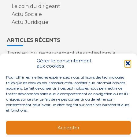
Le coin du dirigeant
Actu Sociale
Actu Juridique
ARTICLES RÉCENTS
Transfert du recouvrement des cotisations à
l’Urssaf : des nouveautés
Gérer le consentement
aux cookies
Appareils reconditionnés : annulation de la
redevance pour copie privée !
Pour offrir les meilleures expériences, nous utilisons des technologies
Contrôle de la qualité de l’air dans les ERP
telles que les cookies pour stocker et/ou accéder aux informations des
Industriels : le point sur les dernières évolutions
appareils. Le fait de consentir à ces technologies nous permettra de
réglementaires
traiter des données telles que le comportement de navigation ou les ID
uniques sur ce site. Le fait de ne pas consentir ou de retirer son
consentement peut avoir un effet négatif sur certaines caractéristiques
et fonctions.
Footer
QUI SOMMES-NOUS ?
NOS SERVICES
Accepter
Principale
NOS SOLUTIONS
ACTUALITÉS
CONTACT