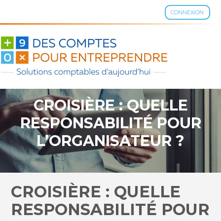
CONNEXION
Aller
au
contenu
CROISIÈRE : QUELLE
RESPONSABILITÉ POUR
L’ORGANISATEUR ?
CROISIÈRE : QUELLE
RESPONSABILITÉ POUR