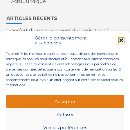
Actu Juridique
ARTICLES RÉCENTS
Transfert du recouvrement des cotisations à
l’Urssaf : des nouveautés
Gérer le consentement
aux cookies
Appareils reconditionnés : annulation de la
redevance pour copie privée !
Pour offrir les meilleures expériences, nous utilisons des technologies
Contrôle de la qualité de l’air dans les ERP
telles que les cookies pour stocker et/ou accéder aux informations des
Industriels : le point sur les dernières évolutions
appareils. Le fait de consentir à ces technologies nous permettra de
réglementaires
traiter des données telles que le comportement de navigation ou les ID
uniques sur ce site. Le fait de ne pas consentir ou de retirer son
consentement peut avoir un effet négatif sur certaines caractéristiques
et fonctions.
Footer
QUI SOMMES-NOUS ?
NOS SERVICES
Accepter
Principale
NOS SOLUTIONS
ACTUALITÉS
CONTACT
Refuser
Footer
PLAN DU SITE
MENTIONS LÉGALES
Voir les préférences