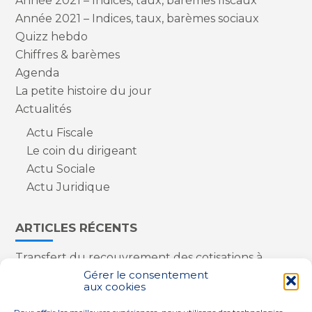
Année 2021 – Indices, taux, barèmes fiscaux
Année 2021 – Indices, taux, barèmes sociaux
Quizz hebdo
Chiffres & barèmes
Agenda
La petite histoire du jour
Actualités
Actu Fiscale
Le coin du dirigeant
Actu Sociale
Actu Juridique
ARTICLES RÉCENTS
Transfert du recouvrement des cotisations à
l’Urssaf : des nouveautés
Gérer le consentement
aux cookies
Appareils reconditionnés : annulation de la
redevance pour copie privée !